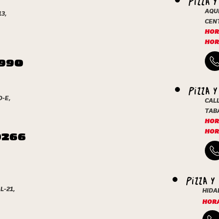
AQUI
3,
CENT
HORA
HOR
1990
PIZZA 
-E,
CALL
TABA
HORA
HOR
0266
PIZZA Y
L-21,
HIDAL
HORA