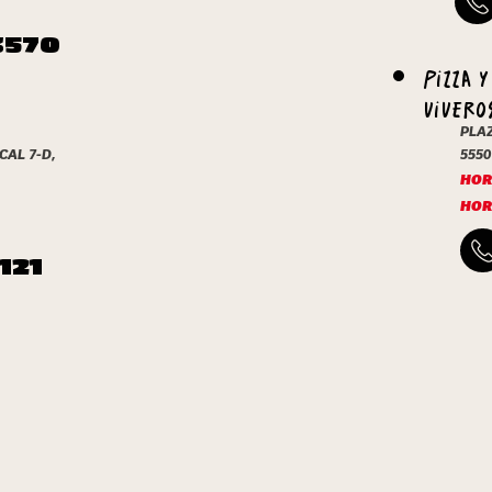
3570
PIZZA 
VIVERO
PLA
CAL 7-D,
5550
HORA
HOR
121