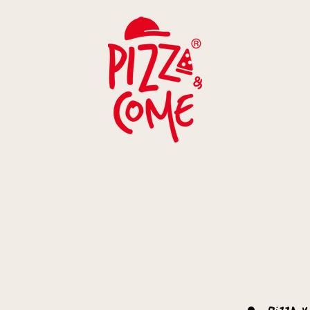
UCURSALES
EVENTOS
click para volver
SUCURSALES
PIZZA 